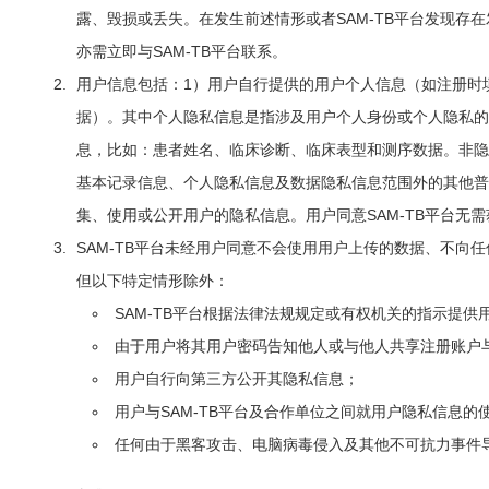
露、毁损或丢失。在发生前述情形或者SAM-TB平台发现存
亦需立即与SAM-TB平台联系。
用户信息包括：1）用户自行提供的用户个人信息（如注册时
据）。其中个人隐私信息是指涉及用户个人身份或个人隐私的
息，比如：患者姓名、临床诊断、临床表型和测序数据。非隐
基本记录信息、个人隐私信息及数据隐私信息范围外的其他普
集、使用或公开用户的隐私信息。用户同意SAM-TB平台无
SAM-TB平台未经用户同意不会使用用户上传的数据、不向
但以下特定情形除外：
SAM-TB平台根据法律法规规定或有权机关的指示提供
由于用户将其用户密码告知他人或与他人共享注册账户与
用户自行向第三方公开其隐私信息；
用户与SAM-TB平台及合作单位之间就用户隐私信息的
任何由于黑客攻击、电脑病毒侵入及其他不可抗力事件